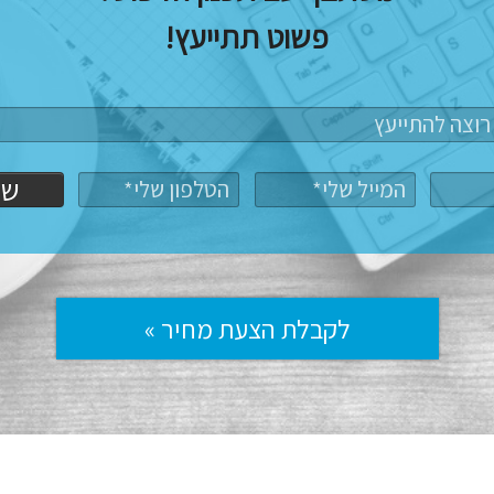
פשוט תתייעץ!
של
לקבלת הצעת מחיר »